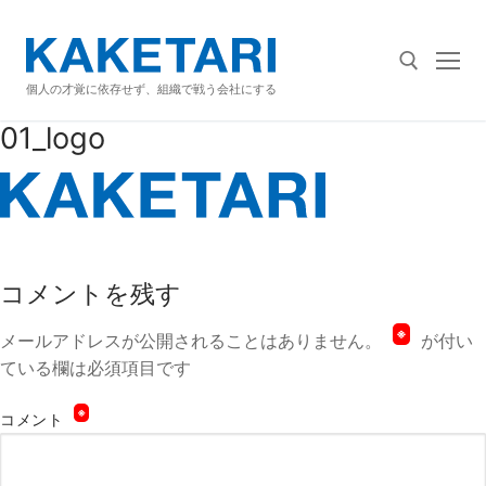
コ
ン
テ
個人の才覚に依存せず、組織で戦う会社にする
ン
ツ
01_logo
へ
検索:
ス
キ
ッ
プ
コメントを残す
※
メールアドレスが公開されることはありません。
が付い
ている欄は必須項目です
※
コメント